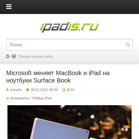
iPadis.ru
Полная версия сайта
Microsoft меняет MacBook и iPad на
ноутбуки Surface Book
ankaZp
28.01.2016, 06:08
9216
Конкуренты / Убийцы iPad