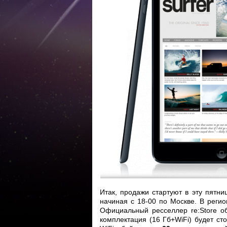
Итак, продажи стартуют в эту пятни
начиная с 18-00 по Москве. В регио
Официальный ресселлер re:Store о
комплектация (16 Гб+WiFi) будет ст