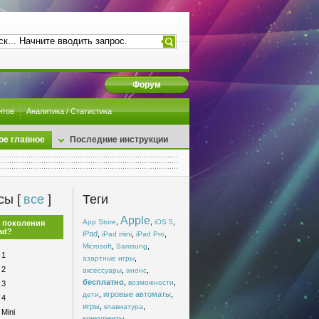
Форум
нтов
Аналитика / Статистика
ое главное
Последние инструкции
сы [
все
]
Теги
Apple
,
,
,
App Store
iOS 5
 поколения
ad?
iPad
,
,
,
iPad mini
iPad Pro
,
,
Microsoft
Samsung
 1
,
азартные игры
 2
,
,
аксессуары
анонс
бесплатно
,
,
возможности
 3
,
игровые автоматы
,
дети
 4
игры
,
,
клавиатура
 Mini
конкуренты
,