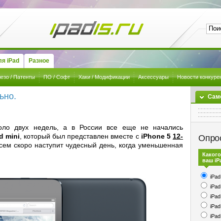
я iPad
Разное
езо / Патенты
ПО / Софт
Хаки / Модификации
Аксессуары
Новости конкуре
ьно.
Сам
коло двух недель, а в России все еще не начались
d mini
, который был представлен вместе с
iPhone 5
12-
Опро
всем скоро наступит чудесный день, когда уменьшенная
Какого
ваш iP
iPad
iPad
iPad
iPad
iPad