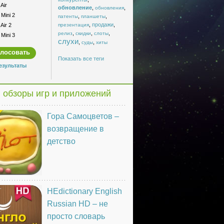
Air
обновление
,
,
обновления
Mini 2
,
,
патенты
планшеты
,
продажи
,
Air 2
презентация
,
,
,
релиз
скидки
слоты
Mini 3
слухи
,
,
суды
хиты
Показать все теги
езультаты
 обзоры игр и приложений
Гора Самоцветов –
возвращение в
детство
HEdictionary English
Russian HD – не
просто словарь