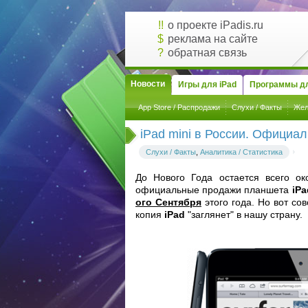
!!
о проекте iPadis.ru
$
реклама на сайте
?
обратная связь
Новости
Игры для iPad
Программы дл
App Store / Распродажи
Слухи / Факты
Жел
iPad mini в России. Официал
Слухи / Факты
,
Аналитика / Статистика
До Нового Года остается всего о
официальные продажи планшета
iPa
ого Сентября
этого года. Но вот со
копия
iPad
"заглянет" в нашу страну.