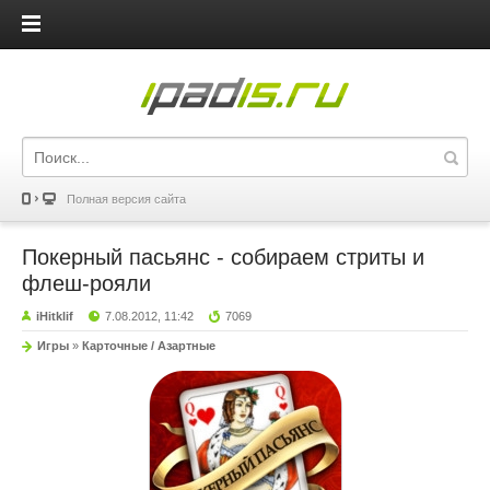
iPadis.ru
Полная версия сайта
Покерный пасьянс - собираем стриты и
флеш-рояли
iHitklif
7.08.2012, 11:42
7069
Игры
»
Карточные / Азартные