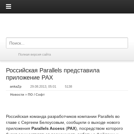
iPadis.ru
Полная версия сайта
Российская Parallels представила
приложение РАХ
ankaZp
29.08.2013, 05:01
5138
Новости
»
ПО / Софт
Российская команда разработчиков компании Parallels во
главе с Сергеем Белоусовым, сообщили о выходе нового
приложения
Parallels Access
(
РАХ
), посредством которого