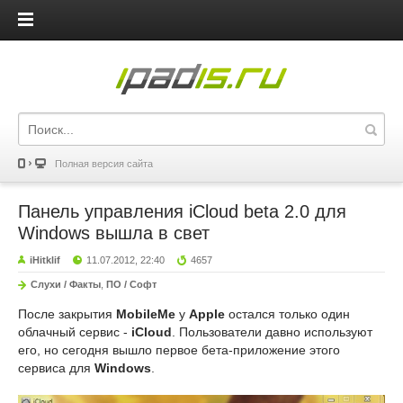
iPadis.ru
Полная версия сайта
Панель управления iCloud beta 2.0 для
Windows вышла в свет
iHitklif
11.07.2012, 22:40
4657
Слухи / Факты
,
ПО / Софт
После закрытия
MobileMe
у
Apple
остался только один
облачный сервис -
iCloud
. Пользователи давно используют
его, но сегодня вышло первое бета-приложение этого
сервиса для
Windows
.