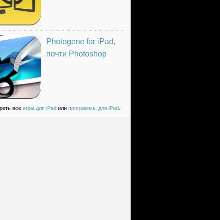
Photogene for iPad,
почти Photoshop
реть все
игры для iPad
или
программы для iPad
.