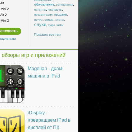
Air
обновление
,
,
обновления
Mini 2
,
,
патенты
планшеты
,
продажи
,
Air 2
презентация
,
,
,
релиз
скидки
слоты
Mini 3
слухи
,
,
суды
хиты
Показать все теги
езультаты
 обзоры игр и приложений
Magellan - драм-
машина в iPad
iDisplay -
превращаем iPad в
дисплей от ПК