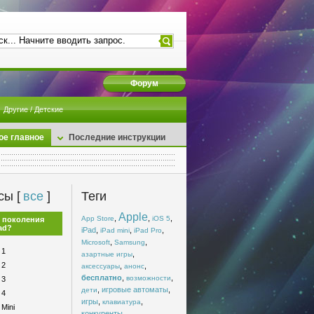
Форум
Другие / Детские
ое главное
Последние инструкции
сы [
все
]
Теги
Apple
,
,
,
App Store
iOS 5
 поколения
ad?
iPad
,
,
,
iPad mini
iPad Pro
,
,
Microsoft
Samsung
 1
,
азартные игры
 2
,
,
аксессуары
анонс
бесплатно
,
,
возможности
 3
,
игровые автоматы
,
дети
 4
игры
,
,
клавиатура
 Mini
конкуренты
,