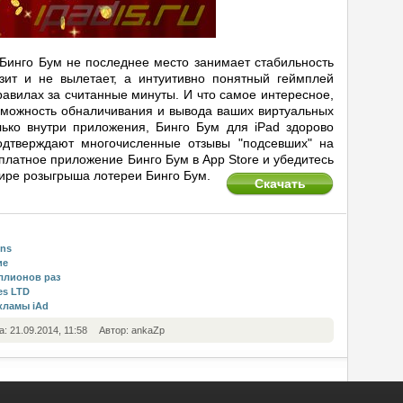
 Бинго Бум не последнее место занимает стабильность
зит и не вылетает, а интуитивно понятный геймплей
авилах за считанные минуты. И что самое интересное,
озможность обналичивания и вывода ваших виртуальных
ько внутри приложения, Бинго Бум для iPad здорово
подтверждают многочисленные отзывы "подсевших" на
сплатное приложение Бинго Бум в App Store и убедитесь
фире розыгрыша лотереи Бинго Бум.
Скачать
ins
ие
иллионов раз
es LTD
кламы iAd
а: 21.09.2014, 11:58
Автор: ankaZp