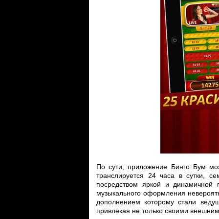
По сути, приложение Бинго Бум мо
транслируется 24 часа в сутки, с
посредством яркой и динамичной г
музыкального оформления невероятн
дополнением которому стали веду
привлекая не только своими внешним