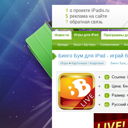
!!
о проекте iPadis.ru
$
реклама на сайте
?
обратная связь
Игры для iPad
Новости
Программы дл
Аркады
Экшн / Шутеры
Головоломки
Аз
Бинго Бум для iPad - играй 
Игры
»
Карточные / Азартные
Бинго Бум
,
Ссылка:
Цена:
Бе
Размер: 
Русский 