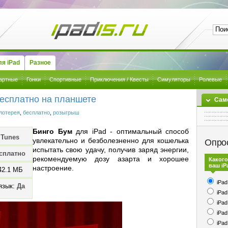
я iPad
Разное
артные
Гонки
Спортивные
Приключения / Квесты
Симуляторы
Ролевые
бесплатно на планшете
Сам
лотерея
,
бесплатно
,
розыгрыш
Бинго Бум
для iPad - оптимальный способ
iTunes
увлекательно и безболезненно для кошелька
Опро
испытать свою удачу, получив заряд энергии,
сплатно
рекомендуемую дозу азарта и хорошее
Какого
ваш iP
настроение.
42.1 МБ
iPad
язык:
Да
iPad
iPad
iPad
iPad