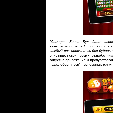
"
Лотерея Бинго Бум дает игро
заветного билета Спорт Лото в к
каждый раз просыпаясь без будильн
описывают свой продукт разработчики
запустив приложение и прочувствовав
назад обернуться" - вспоминаются мн