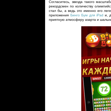
Согласитесь, звезда такого масшта
рекордсмен по количеству олимпийс
стал бы, а ведь это именно его ле
приложения
Бинго Бум для iPad
и, д
приятную атмосферу азарта и шальны