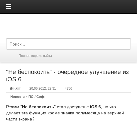
iPadis.ru
Полная версия сайта
"Не беспокоить" - очередное улучшение из
iOS 6
iHitklif
20.06.2012, 22:31
4730
Новости
»
ПО / Софт
Режим "
Не беспокоить
" стал доступен с
iOS 6
, но что
делает эта функция кроме значка полумесяца на верхней
части экрана?