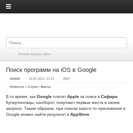
iPadis.ru
Полная версия сайта
Поиск программ на iOS в Google
iHitklif
13.03.2012, 21:51
3507
Новости
»
Слухи / Факты
В то время, как
Google
платит
Apple
за поиск в
Сафари
,
Купертиновцы, наоборот, покупают первые места в своем
запросе. Таким образом, при поиске какого-то приложения в
Google можно найти результат в
AppStore
.