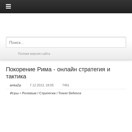
iPadis.ru
Полная версия сайта
Покорение Рима - онлайн стратегия и
тактика
ankaZp
7.12.2013, 18:05
7491
Игры
»
Ролевые / Стратегии / Tower Defence