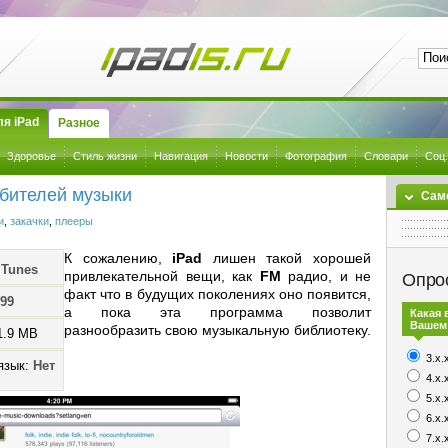
я iPad
Разное
Здоровье
Стиль жизни
Навигация
Новости
Фотография
Словари
Соц.
юбителей музыки
Сам
и
,
закачки
,
плееры
К сожалению,
iPad
лишен такой хорошей
iTunes
привлекательной вещи, как
FM
радио, и не
Опро
факт что в будущих поколениях оно появится,
.99
а пока эта программа позволит
Какая 
Вашем
разнообразить свою музыкальную библиотеку.
1.9 MB
3.x.
язык:
Нет
4.x.
5.x.
6.x.
7.x.