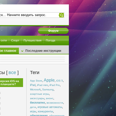
Форум
 сети
Спорт
Путешествия
Погода
ое главное
Последние инструкции
сы [
все
]
Теги
Apple
,
,
,
App Store
iOS 5
версия iOS на
 планшете?
iPad
,
,
,
iPad mini
iPad Pro
,
,
Microsoft
Samsung
x
,
азартные игры
x
,
,
аксессуары
анонс
бесплатно
,
,
возможности
x
,
игровые автоматы
,
дети
x
игры
,
конкуренты
,
x
обновление
,
,
обновления