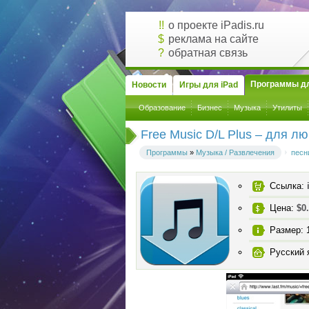
!!
о проекте iPadis.ru
$
реклама на сайте
?
обратная связь
Программы дл
Новости
Игры для iPad
Образование
Бизнес
Музыка
Утилиты
Free Music D/L Plus – для л
Программы
»
Музыка / Развлечения
песн
Ссылка:
Цена:
$0
Размер: 
Русский 