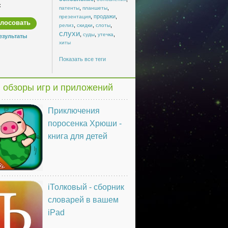
x
,
,
патенты
планшеты
,
продажи
,
презентация
,
,
,
релиз
скидки
слоты
слухи
,
,
,
суды
утечка
езультаты
хиты
Показать все теги
 обзоры игр и приложений
Приключения
поросенка Хрюши -
книга для детей
iТолковый - сборник
словарей в вашем
iPad