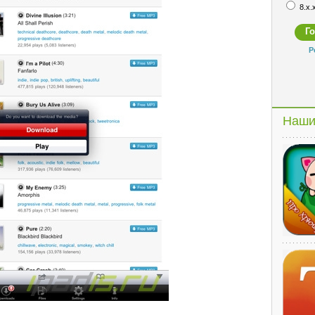
8.x.
Р
Наши