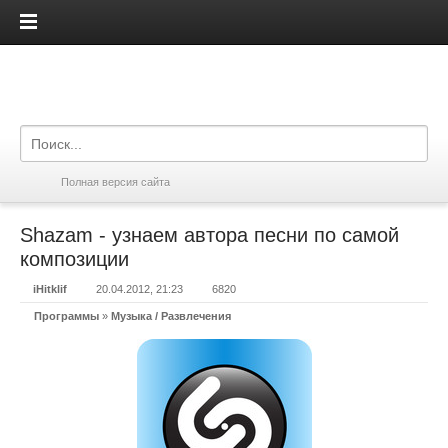
iPadis.ru
Полная версия сайта
Shazam - узнаем автора песни по самой
композиции
iHitklif
20.04.2012, 21:23
6820
Программы
»
Музыка / Развлечения