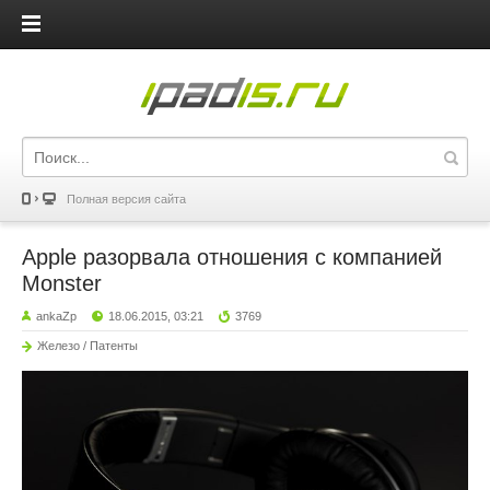
iPadis.ru
Полная версия сайта
Apple разорвала отношения с компанией
Monster
ankaZp
18.06.2015, 03:21
3769
Железо / Патенты