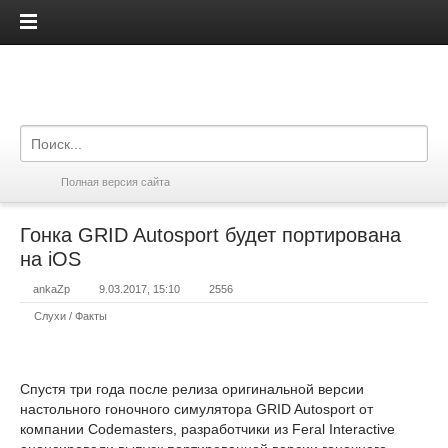
iPadis.ru
Полная версия сайта
Гонка GRID Autosport будет портирована
на iOS
ankaZp
9.03.2017, 15:10
2556
Слухи / Факты
Спустя три года после релиза оригинальной версии
настольного гоночного симулятора GRID Autosport от
компании Codemasters, разработчики из Feral Interactive