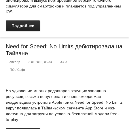
анонсировали выпуск портированной версии гоночного
симулятора для смартфонов и планшетов под управлением
iOS.
Подробнее
Need for Speed: No Limits дебютировала на
Тайване
ankaZp
8.01.2015, 05:34
3303
ПО / Софт
На удивление многих редакторов ведущих западных
ресурсов, весьма популярная и очень ожидаемая
владельцами устройств Apple гонка Need for Speed: No Limits
вдруг появилась в Тайваньском сегменте App Store и уже
доступна для загрузки по условно-бесплатной модели free-
to-play.