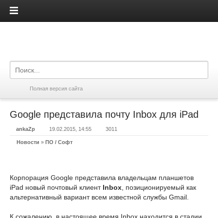
iPadis.ru
Полная версия сайта
Google представила почту Inbox для iPad
ankaZp
19.02.2015, 14:55
3011
Новости
»
ПО / Софт
Корпорация Google представила владельцам планшетов
iPad новый почтовый клиент
Inbox
, позиционируемый как
альтернативный вариант всем известной службы Gmail.
К сожалению, в настоящее время Inbox находится в стадии