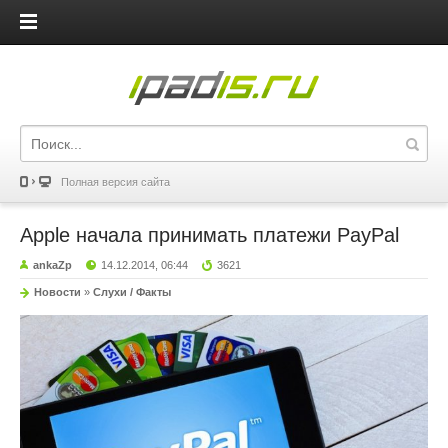
iPadis.ru
Полная версия сайта
Apple начала принимать платежи PayPal
ankaZp
14.12.2014, 06:44
3621
Новости
»
Слухи / Факты