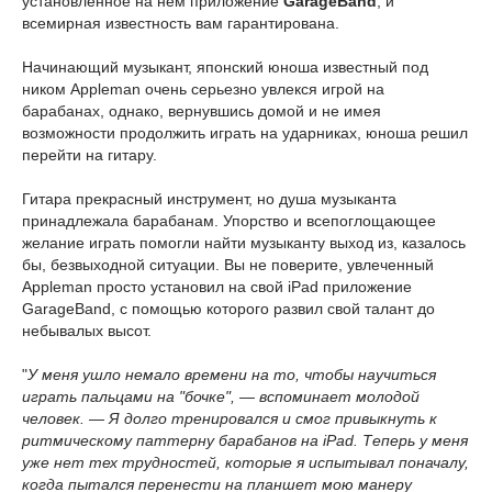
установленное на нем приложение
GarageBand
, и
всемирная известность вам гарантирована.
Начинающий музыкант, японский юноша известный под
ником Appleman очень серьезно увлекся игрой на
барабанах, однако, вернувшись домой и не имея
возможности продолжить играть на ударниках, юноша решил
перейти на гитару.
Гитара прекрасный инструмент, но душа музыканта
принадлежала барабанам. Упорство и всепоглощающее
желание играть помогли найти музыканту выход из, казалось
бы, безвыходной ситуации. Вы не поверите, увлеченный
Appleman просто установил на свой iPad приложение
GarageBand, с помощью которого развил свой талант до
небывалых высот.
"
У меня ушло немало времени на то, чтобы научиться
играть пальцами на "бочке", — вспоминает молодой
человек. — Я долго тренировался и смог привыкнуть к
ритмическому паттерну барабанов на iPad. Теперь у меня
уже нет тех трудностей, которые я испытывал поначалу,
когда пытался перенести на планшет мою манеру