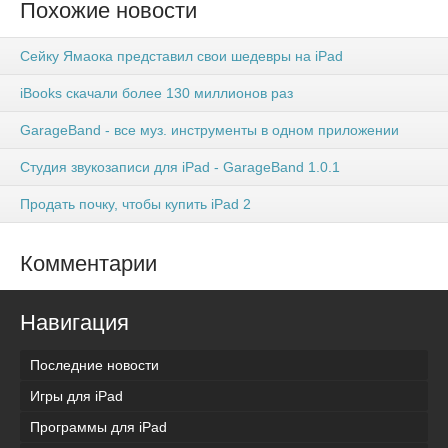
Похожие новости
Сейку Ямаока представил свои шедевры на iPad
iBooks скачали более 130 миллионов раз
GarageBand - все муз. инструменты в одном приложении
Студия звукозаписи для iPad - GarageBand 1.0.1
Продать почку, чтобы купить iPad 2
Комментарии
Навигация
Последние новости
Игры для iPad
Программы для iPad