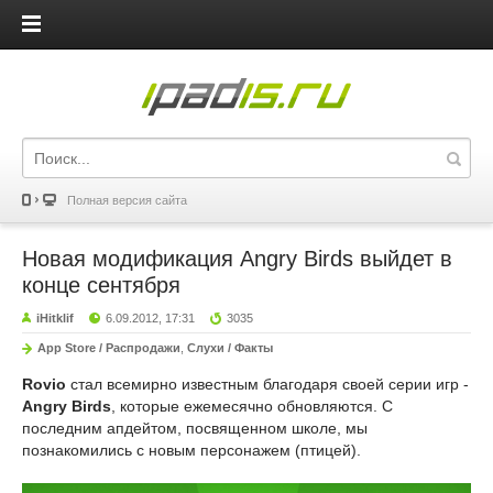
iPadis.ru
Полная версия сайта
Новая модификация Angry Birds выйдет в
конце сентября
iHitklif
6.09.2012, 17:31
3035
App Store / Распродажи
,
Слухи / Факты
Rovio
стал всемирно известным благодаря своей серии игр -
Angry Birds
, которые ежемесячно обновляются. С
последним апдейтом, посвященном школе, мы
познакомились с новым персонажем (птицей).