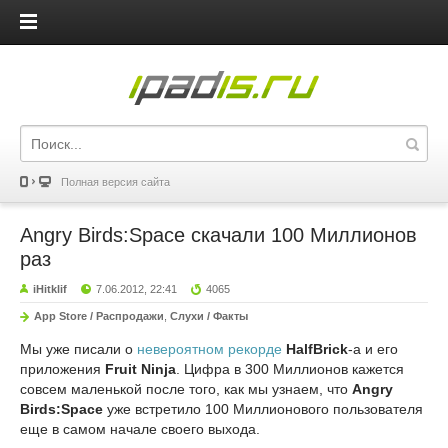
iPadis.ru
Полная версия сайта
Angry Birds:Space скачали 100 Миллионов
раз
iHitklif
7.06.2012, 22:41
4065
App Store / Распродажи
,
Слухи / Факты
Мы уже писали о
невероятном рекорде
HalfBrick
-а и его
приложения
Fruit Ninja
. Цифра в 300 Миллионов кажется
совсем маленькой после того, как мы узнаем, что
Angry
Birds:Space
уже встретило 100 Миллионового пользователя
еще в самом начале своего выхода.