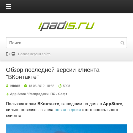
iPadis.ru
Полная версия сайта
Обзор последней версии клиента
"ВКонтакте"
iHitklif
18.06.2012, 18:56
5098
App Store / Распродажи
,
ПО / Софт
Пользователям
ВКонтакте
, зашедшим на днях в
AppStore
,
сильно повезло - вышла
новая версия
этого социального
клиента.