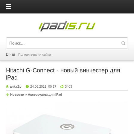
iPadis.ru
Полная версия сайта
Hitachi G-Connect - новый винчестер для
iPad
ankaZp
24.06.2011, 00:17
3403
Новости
»
Аксессуары для iPad