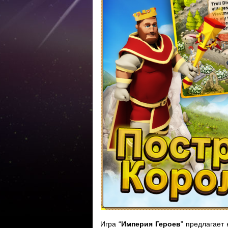
Игра “
Империя Героев
” предлагает 