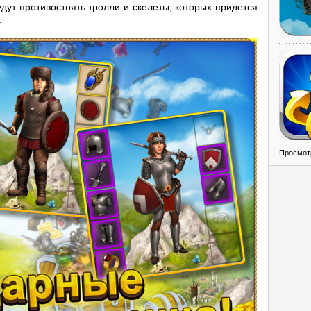
дут противостоять тролли и скелеты, которых придется
.
Просмот