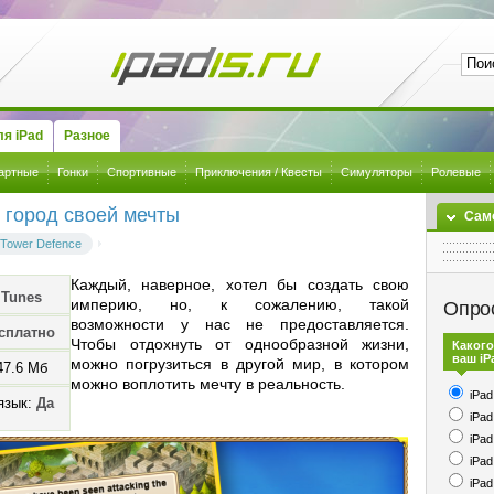
я iPad
Разное
артные
Гонки
Спортивные
Приключения / Квесты
Симуляторы
Ролевые
 город своей мечты
Сам
 Tower Defence
Каждый, наверное, хотел бы создать свою
iTunes
империю, но, к сожалению, такой
Опро
возможности у нас не предоставляется.
сплатно
Чтобы отдохнуть от однообразной жизни,
Какого
ваш iP
можно погрузиться в другой мир, в котором
47.6 Мб
можно воплотить мечту в реальность.
iPad
язык:
Да
iPad
iPad
iPad
iPad