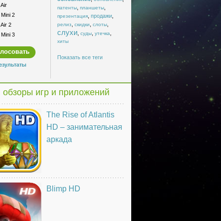
Air
,
,
патенты
планшеты
Mini 2
,
продажи
,
презентация
,
,
,
Air 2
релиз
скидки
слоты
слухи
,
,
,
суды
утечка
Mini 3
хиты
Показать все теги
езультаты
 обзоры игр и приложений
The Rise of Atlantis
HD – занимательная
аркада
Blimp HD