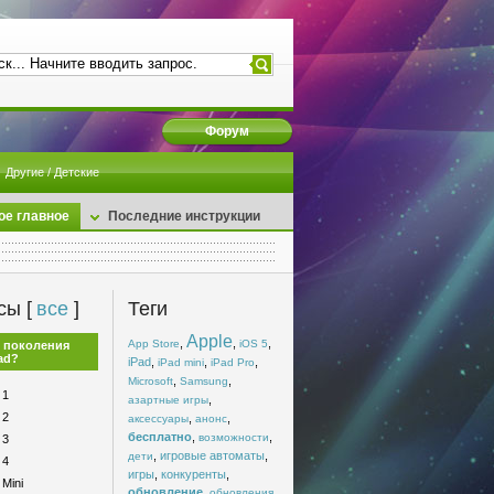
Форум
Другие / Детские
ое главное
Последние инструкции
сы [
все
]
Теги
Apple
,
,
,
App Store
iOS 5
 поколения
ad?
iPad
,
,
,
iPad mini
iPad Pro
,
,
Microsoft
Samsung
 1
,
азартные игры
 2
,
,
аксессуары
анонс
бесплатно
,
,
возможности
 3
,
игровые автоматы
,
дети
 4
игры
,
конкуренты
,
 Mini
обновление
,
,
обновления