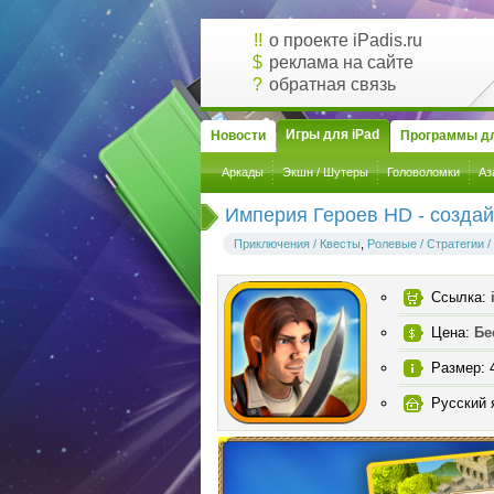
!!
о проекте iPadis.ru
$
реклама на сайте
?
обратная связь
Игры для iPad
Новости
Программы дл
Аркады
Экшн / Шутеры
Головоломки
Аз
Империя Героев HD - создай
Приключения / Квесты
,
Ролевые / Стратегии /
Ссылка:
Цена:
Бе
Размер: 
Русский 