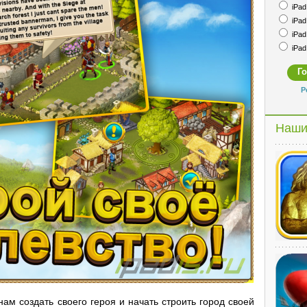
iPad 
iPad 
iPad 
iPad 
Р
Наши
нам создать своего героя и начать строить город своей