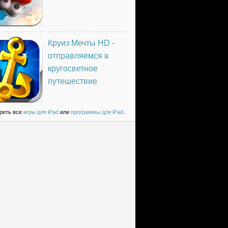
Круиз Мечты HD -
отправляемся в
кругосветное
путешествие
реть все
игры для iPad
или
программы для iPad
.