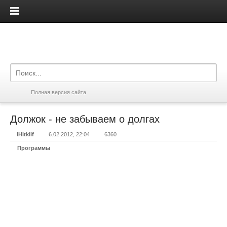
iPadis.ru
Полная версия сайта
Должок - не забываем о долгах
iHitklif
6.02.2012, 22:04
6360
Программы