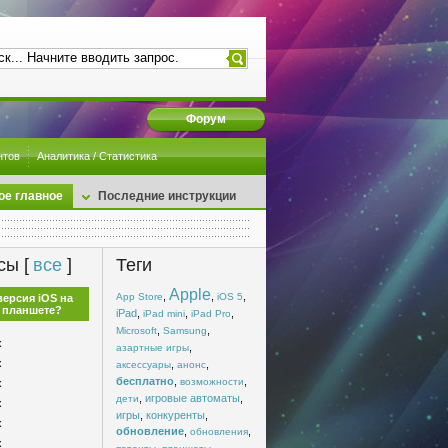
Форум
нтов
Аналитика / Статистика
ое главное
Последние инструкции
сы [
все
]
Теги
Apple
,
,
,
App Store
iOS 5
версия iOS на
 планшете?
iPad
,
,
,
iPad mini
iPad Pro
,
,
Microsoft
Samsung
x
,
азартные игры
x
,
,
аксессуары
анонс
бесплатно
,
,
возможности
x
,
игровые автоматы
,
дети
x
игры
,
конкуренты
,
x
обновление
,
,
обновления
x
,
,