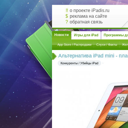
!!
о проекте iPadis.ru
$
реклама на сайте
?
обратная связь
Новости
Игры для iPad
Программы дл
App Store / Распродажи
Слухи / Факты
Жел
Альтернатива iPad mini - пла
Конкуренты / Убийцы iPad