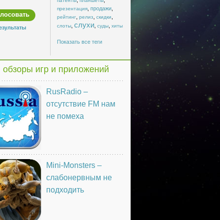
патенты
планшеты
,
продажи
,
презентация
,
,
,
рейтинг
релиз
скидки
слухи
,
,
,
слоты
суды
хиты
езультаты
Показать все теги
 обзоры игр и приложений
RusRadio –
отсутствие FM нам
не помеха
Mini-Monsters –
слабонервным не
подходить