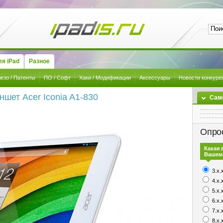
я iPad
Разное
езо / Патенты
ПО / Софт
Хаки / Модификации
Аксессуары
Новости конкуре
ншет Acer Iconia A1-830
Сам
Опро
Какая 
Вашем
3.x.
4.x.
5.x.
6.x.
7.x.
8.x.