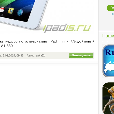
Р
Наши
е недорогую альтернативу iPad mini - 7,9-дюймовый
 A1-830.
Читать далее
а: 6.01.2014, 09:33
Автор: ankaZp