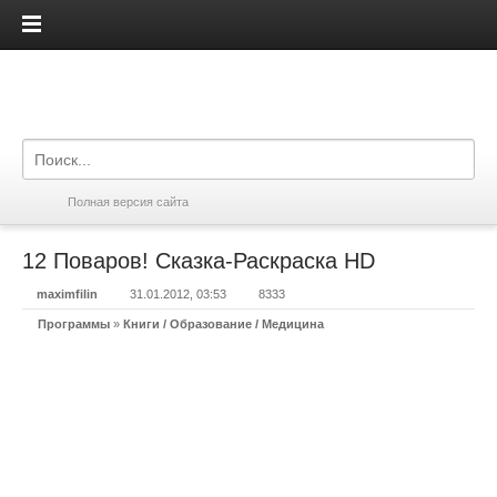
iPadis.ru
Полная версия сайта
12 Поваров! Сказка-Раскраска HD
maximfilin
31.01.2012, 03:53
8333
Программы
»
Книги / Образование / Медицина