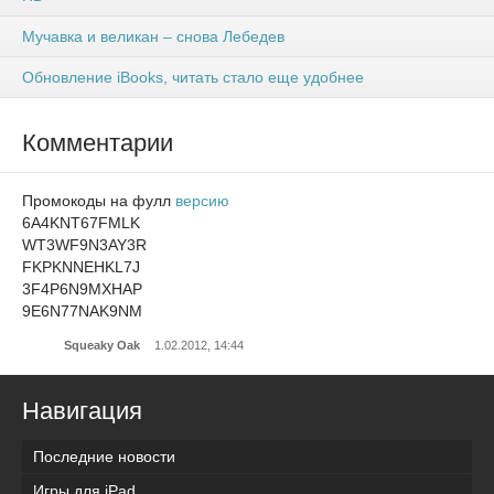
Мучавка и великан – снова Лебедев
Обновление iBooks, читать стало еще удобнее
Комментарии
Промокоды на фулл
версию
6A4KNT67FMLK
WT3WF9N3AY3R
FKPKNNEHKL7J
3F4P6N9MXHAP
9E6N77NAK9NM
Squeaky Oak
1.02.2012, 14:44
Навигация
Последние новости
Игры для iPad