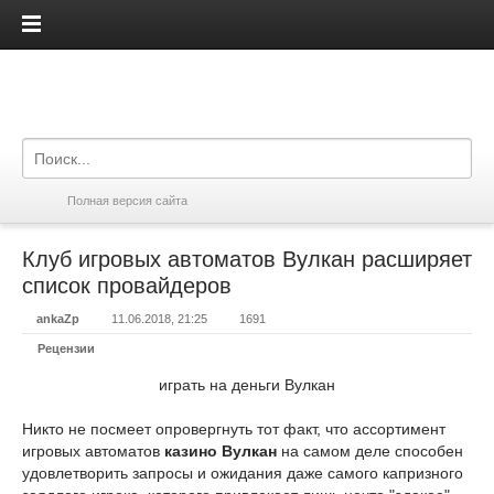
iPadis.ru
Полная версия сайта
Клуб игровых автоматов Вулкан расширяет
список провайдеров
ankaZp
11.06.2018, 21:25
1691
Рецензии
играть на деньги Вулкан
Никто не посмеет опровергнуть тот факт, что ассортимент
игровых автоматов
казино Вулкан
на самом деле способен
удовлетворить запросы и ожидания даже самого капризного