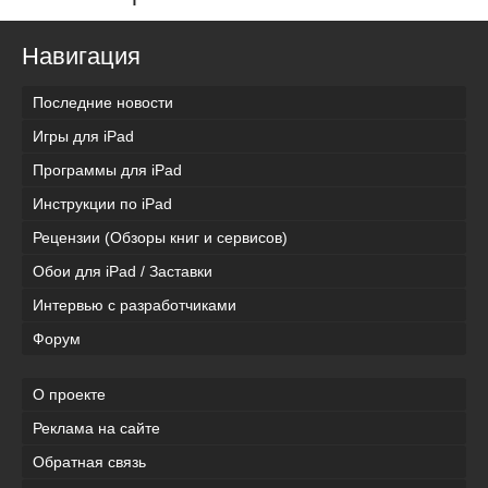
Навигация
Последние новости
Игры для iPad
Программы для iPad
Инструкции по iPad
Рецензии (Обзоры книг и сервисов)
Обои для iPad / Заставки
Интервью с разработчиками
Форум
О проекте
Реклама на сайте
Обратная связь