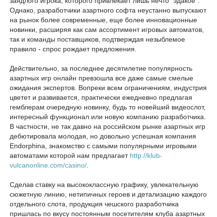
заядлого игрока, которого привлекает лишь нечто "эдакое".
Однако, разработчики азартного софта неустанно выпускают
на рынок более современные, еще более инновационные
новинки, расширяя как сам ассортимент игровых автоматов,
так и команды поставщиков, подтверждая незыблемое
правило - спрос рождает предложения.
Действительно, за последнее десятилетие популярность
азартных игр онлайн превзошла все даже самые смелые
ожидания экспертов. Вопреки всем ограничениям, индустрия
цветет и развивается, практически ежедневно предлагая
гемблерам очередную новинку, будь то новейший видеослот,
интересный функционал или новую компанию разработчика.
В частности, не так давно на российском рынке азартных игр
дебютировала молодая, но довольно успешная компания
Endorphina, знакомство с самыми популярными игровыми
автоматами которой нам предлагает
http://klub-
vulcanonline.com/casino/
.
Сделав ставку на высококлассную графику, увлекательную
сюжетную линию, нетипичных героев и детализацию каждого
отдельного слота, продукция чешского разработчика
пришлась по вкусу постоянным посетителям клуба азартных