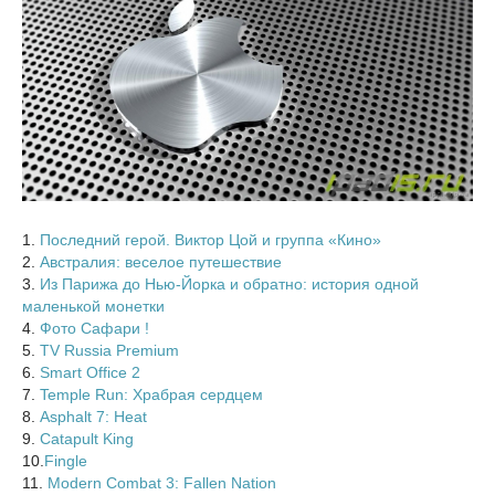
1.
Последний герой. Виктор Цой и группа «Кино»
2.
Австралия: веселое путешествие
3.
Из Парижа до Нью-Йорка и обратно: история одной
маленькой монетки
4.
Фото Сафари !
5.
TV Russia Premium
6.
Smart Office 2
7.
Temple Run: Храбрая сердцем
8.
Asphalt 7: Heat
9.
Catapult King
10.
Fingle
11.
Modern Combat 3: Fallen Nation