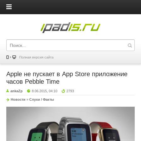
iPadis.ru
Полная версия сайта
Apple не пускает в App Store приложение
часов Pebble Time
ankaZp
8.06.2015, 04:10
2793
Новости
»
Слухи / Факты