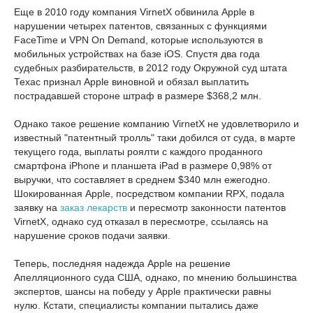
Еще в 2010 году компания VirnetX обвинила Apple в
нарушении четырех патентов, связанных с функциями
FaceTime и VPN On Demand, которые используются в
мобильных устройствах на базе iOS. Спустя два года
судебных разбирательств, в 2012 году Окружной суд штата
Техас признал Apple виновной и обязал выплатить
пострадавшей стороне штраф в размере $368,2 млн.
Однако такое решение компанию VirnetX не удовлетворило и
известный "патентный тролль" таки добился от суда, в марте
текущего года, выплаты роялти с каждого проданного
смартфона iPhone и планшета iPad в размере 0,98% от
выручки, что составляет в среднем $340 млн ежегодно.
Шокированная Apple, посредством компании RPX, подала
заявку на
заказ лекарств
и пересмотр законности патентов
VirnetX, однако суд отказал в пересмотре, ссылаясь на
нарушение сроков подачи заявки.
Теперь, последняя надежда Apple на решение
Апелляционного суда США, однако, по мнению большинства
экспертов, шансы на победу у Apple практически равны
нулю. Кстати, специалисты компании пытались даже