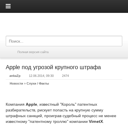
iPadis.ru
Полная версия сайта
Apple под угрозой крупного штрафа
ankaZp
12.06.2014, 09:30
2474
Новости
»
Слухи / Факты
Компания
Apple
, известный "Король" патентных
разбирательств, рискует попасть на крупную сумму
штрафных санкций, проиграв судебный процесс не менее
известному "патентному троллю" компании
VirnetX
.