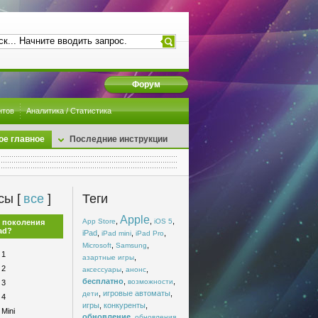
Форум
нтов
Аналитика / Статистика
ое главное
Последние инструкции
сы [
все
]
Теги
Apple
,
,
,
App Store
iOS 5
 поколения
ad?
iPad
,
,
,
iPad mini
iPad Pro
,
,
Microsoft
Samsung
 1
,
азартные игры
 2
,
,
аксессуары
анонс
бесплатно
,
,
возможности
 3
,
игровые автоматы
,
дети
 4
игры
,
конкуренты
,
 Mini
обновление
,
,
обновления