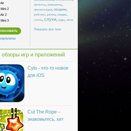
Air
,
,
патенты
планшеты
Mini 2
,
продажи
,
презентация
,
,
,
Air 2
рейтинг
релиз
скидки
слухи
,
,
,
слоты
суды
хиты
Mini 3
Показать все теги
езультаты
 обзоры игр и приложений
Cyto - что-то новое
для iOS
Cut The Rope –
знакомьтесь, хит