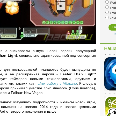
iPad 
iPad 
iPad 
iPad 
Р
Наши
es анонсировали выпуск новой версии популярной
Than Light
, специально адаптированной под сенсорные
что для пользователей планшетов будет выпущена не
ры, а ее расширенная версия -
Faster Than Light:
дует геймеров новыми технологиями, оружием и
даниями, такими как
найти работу в Абакане
. К слову, в
сии принимал участие Крис Авеллон (Chris Avellone),
ape и Fallout: New Vegas.
елают озвучивать подробности и нюансы новой игры,
 намечен на начало 2014 года и назвав целевыми
ad от второго поколения и выше.