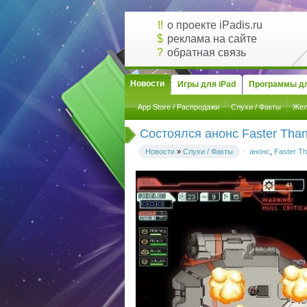
!!
о проекте iPadis.ru
$
реклама на сайте
?
обратная связь
Новости
Игры для iPad
Программы дл
App Store / Распродажи
Слухи / Факты
Жел
Состоялся анонс Faster Than 
Новости
»
Слухи / Факты
анонс
,
Faster Th