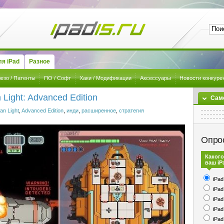
я iPad
Разное
езо / Патенты
ПО / Софт
Хаки / Модификации
Аксессуары
Новости конкуре
Light: Advanced Edition
Сам
an Light
,
Advanced Edition
,
инди
,
расширенное
,
стратегия
Опро
Какого
ваш iP
iPad
iPad
iPad
iPad
iPad