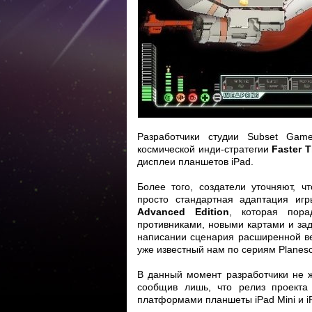
Разработчики студии Subset Gam
космической инди-стратегии
Faster 
дисплеи планшетов iPad.
Более того, создатели уточняют, 
просто стандартная адаптация иг
Advanced Edition
, которая пора
противниками, новыми картами и за
написании сценария расширенной вер
уже известный нам по сериям Planesc
В данный момент разработчики не ж
сообщив лишь, что релиз проекта
платформами планшеты iPad Mini и iP