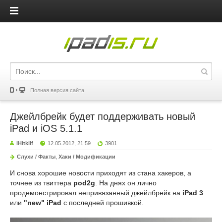
iPadis.ru
Полная версия сайта
Джейлбрейк будет поддерживать новый
iPad и iOS 5.1.1
iHitklif
12.05.2012, 21:59
3901
Слухи / Факты
,
Хаки / Модификации
И снова хорошие новости приходят из стана хакеров, а
точнее из твиттера
pod2g
. На днях он лично
продемонстрировал непривязанный джейлбрейк на
iPad 3
или
"new" iPad
с последней прошивкой.