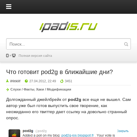
iPadis.ru
Полная версия сайта
Что готовит pod2g в ближайшие дни?
iHitklif
27.04.2012, 22:49
3451
Слухи / Факты
,
Хаки / Модификации
Долгожданный джейлбрейк от
pod2g
все еще не вышел. Сам
автор уже был готов выпустить свое творение, как
неожиданно его твиттер дает ссылку на довольно странный
опрос.