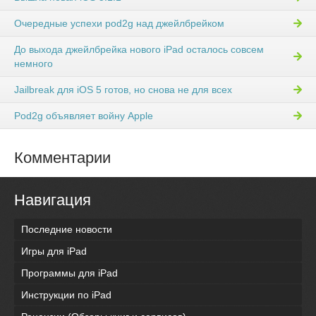
Очередные успехи pod2g над джейлбрейком
До выхода джейлбрейка нового iPad осталось совсем
немного
Jailbreak для iOS 5 готов, но снова не для всех
Pod2g объявляет войну Apple
Комментарии
Навигация
Последние новости
Игры для iPad
Программы для iPad
Инструкции по iPad