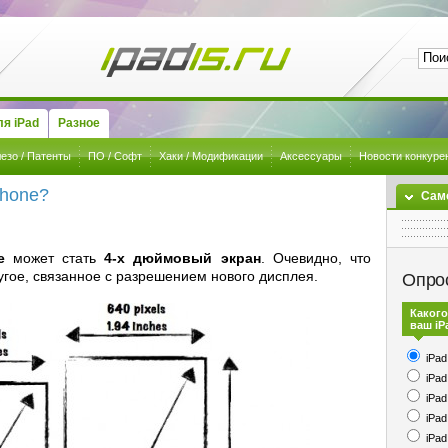
я iPad
Разное
езо / Патенты
ПО / Софт
Хаки / Модификации
Аксессуары
Новости конкуре
Phone?
Сам
ne
может стать
4-х дюймовый экран
. Очевидно, что
угое, связанное с разрешением нового дисплея.
Опро
Какого
ваш iP
iPad
iPad
iPad
iPad
iPad