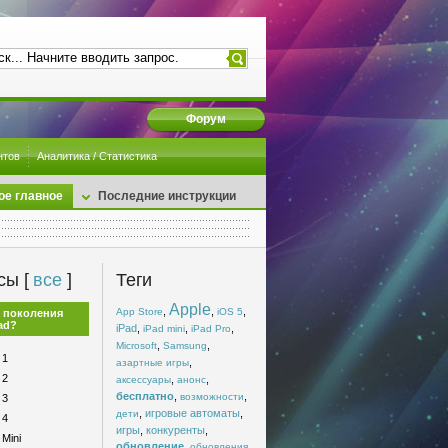
Форум
нтов
Аналитика / Статистика
ое главное
Последние инструкции
сы [
все
]
Теги
Apple
,
,
,
App Store
iOS 5
 поколения
ad?
iPad
,
,
,
iPad mini
iPad Pro
,
,
Microsoft
Samsung
 1
,
азартные игры
 2
,
,
аксессуары
анонс
бесплатно
,
,
возможности
 3
,
игровые автоматы
,
дети
 4
игры
,
конкуренты
,
 Mini
обновление
,
,
обновления