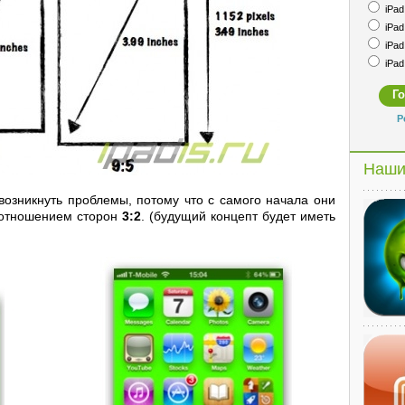
iPad 
iPad 
iPad 
iPad 
Р
Наши
возникнуть проблемы, потому что с самого начала они
оотношением сторон
3:2
. (будущий концепт будет иметь