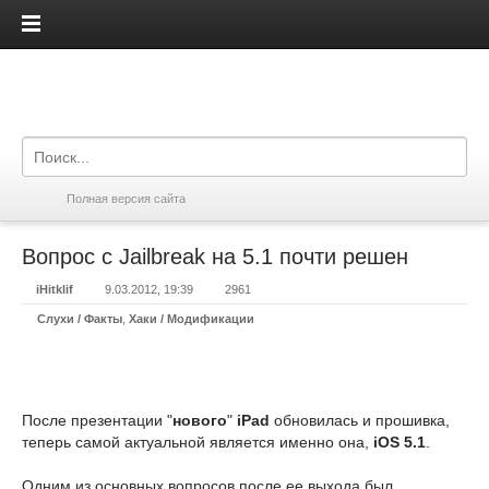
iPadis.ru
Полная версия сайта
Вопрос с Jailbreak на 5.1 почти решен
iHitklif
9.03.2012, 19:39
2961
Слухи / Факты
,
Хаки / Модификации
После презентации "
нового
"
iPad
обновилась и прошивка,
теперь самой актуальной является именно она,
iOS 5.1
.
Одним из основных вопросов после ее выхода был