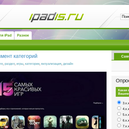
я iPad
Разное
имент категорий
Сам
re
,
раздел
,
игры
,
категории
,
визуализация
,
дизайн
Опро
Какая 
Вашем
3.x.
4.x.
5.x.
6.x.
7.x.