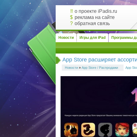
!!
о проекте iPadis.ru
$
реклама на сайте
?
обратная связь
Новости
Игры для iPad
Программы дл
App Store расширяет ассорт
Новости
»
App Store / Распродажи
App Sto