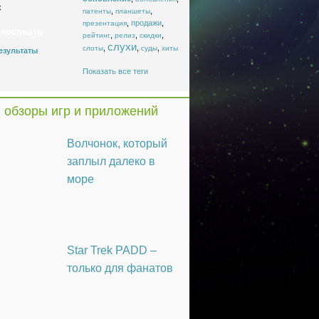
x
,
,
патенты
планшеты
,
продажи
,
презентация
,
,
,
рейтинг
релиз
скидки
слухи
,
,
,
слоты
суды
хиты
езультаты
Показать все теги
 обзоры игр и приложений
Волчонок, который
заплыл далеко в
море
Star Trek PADD –
только для фанатов