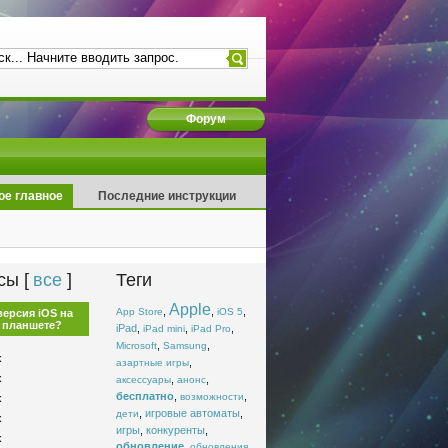
Форум
ое главное
Последние инструкции
сы [
все
]
Теги
Apple
,
,
,
App Store
iOS 5
версия iOS на
 планшете?
iPad
,
,
,
iPad mini
iPad Pro
,
,
Microsoft
Samsung
x
,
азартные игры
x
,
,
аксессуары
анонс
бесплатно
,
,
возможности
x
,
игровые автоматы
,
дети
x
игры
,
конкуренты
,
x
обновление
,
,
обновления