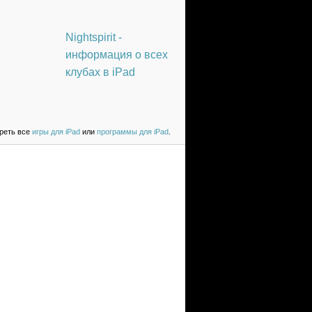
Nightspirit -
информация о всех
клубах в iPad
реть все
игры для iPad
или
программы для iPad
.