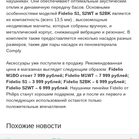
наушниках. Они обеспечивают оптимальный акустический
отклик и динамичную передачу басов. Основными
особенностями моделей
Fidelio S1, S2WT и S2BK
является
их компактность (всего 13,5 мм) , высокомощные
неодимовые магниты, которые собраны вручную, и
металлический корпус, снижающий вибрацию и резонанс. В
комплекте также предоставляется несколько насадок разных
размеров, также две пары насадок из пеноматериала
Comply.
Аксессуары уже поступили в продажу. Рекомендованная
цена в магазинах выглядит следующим образом:
Fidelio
M1BO стоит 7 999 рублей; Fidelio M1WT – 7 999 рублей;
Fidelio S1 – 3 999 рублей; Fidelio S2BK – 6 999 рублей;
Fidelio S2WT – 6 999 рублей
. Наушники линейки Fidelio от
Philips станут хорошим подарком, да и после их первого и
последующих использований остаются только
положительные впечатления.
Похожие новости