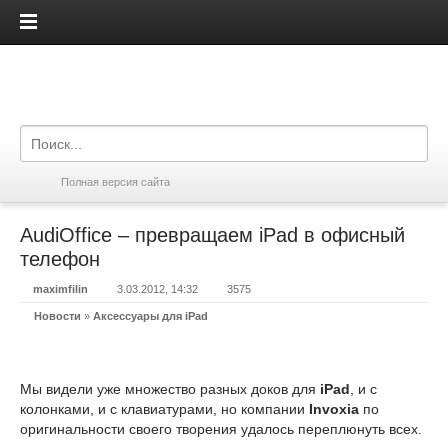
iPadis.ru
Полная версия сайта
AudiOffice – превращаем iPad в офисный
телефон
maximfilin
3.03.2012, 14:32
3575
Новости
»
Аксессуары для iPad
Мы видели уже множество разных доков для
iPad
, и с
колонками, и с клавиатурами, но компании
Invoxia
по
оригинальности своего творения удалось переплюнуть всех.