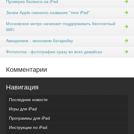
Проверка баланса на iPad
Зачем Apple сменило название ''new iPad''
Московское метро начинает поддерживать бесплатный
WiFi
Авиарежим - экономим батарейку
Фотопоток - фотографии сразу во всех девайсах
Комментарии
Навигация
Последние новости
Игры для iPad
Программы для iPad
Инструкции по iPad