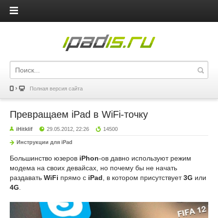
iPadis.ru
Полная версия сайта
Превращаем iPad в WiFi-точку
iHitklif
29.05.2012, 22:26
14500
Инструкции для iPad
Большинство юзеров
iPhon
-ов давно используют режим
модема на своих девайсах, но почему бы не начать
раздавать
WiFi
прямо с
iPad
, в котором присутствует
3G
или
4G
.