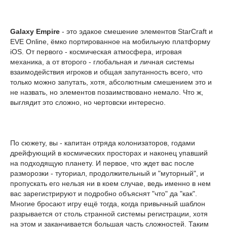
Galaxy Empire
- это эдакое смешение элементов StarCraft и
EVE Online, ёмко портированное на мобильную платформу
iOS. От первого - космическая атмосфера, игровая
механика, а от второго - глобальная и личная системы
взаимодействия игроков и общая запутанность всего, что
только можно запутать, хотя, абсолютным смешением это и
не назвать, но элементов позаимствовано немало. Что ж,
выглядит это сложно, но чертовски интересно.
По сюжету, вы - капитан отряда колонизаторов, годами
дрейфующий в космических просторах и наконец упавший
на подходящую планету. И первое, что ждет вас после
разморозки - туториал, продолжительный и "муторный", и
пропускать его нельзя ни в коем случае, ведь именно в нем
вас зарегистрируют и подробно объяснят "что" да "как".
Многие бросают игру ещё тогда, когда привычный шаблон
разрывается от столь странной системы регистрации, хотя
на этом и заканчивается большая часть сложностей. Таким