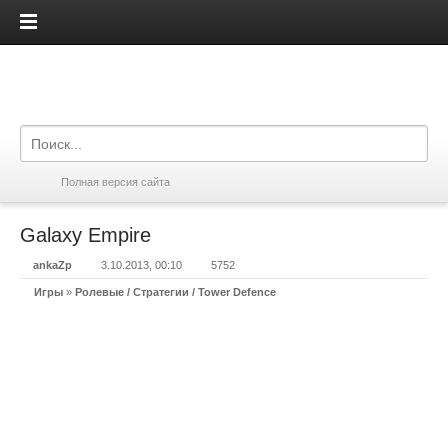
iPadis.ru
Полная версия сайта
Galaxy Empire
ankaZp
3.10.2013, 00:10
5752
Игры
»
Ролевые / Стратегии / Tower Defence