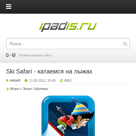
iPadis.ru
Полная версия сайта
Ski Safari - катаемся на лыжах
iHitklif
11.05.2012, 20:49
6882
Игры
»
Экшн / Шутеры