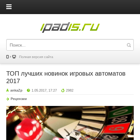
iPadis.ru
Полная версия сайта
ТОП лучших новинок игровых автоматов
2017
ankaZp
1.05.2017, 17:27
2982
Рецензии