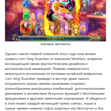
игровые автоматы
Однако самой главной новинкой этого года пока можно
назвать слот Xing Guardian от компании NextGen, искренне
восхищающий своим фантастическим дизайном и
высококлассной анимацией. Помимо невероятного
визуального исполнения по мотивам китайской мифологии,
слот Xing Guardian приведет в восторг даже самого
искушенного игрока своими призовыми опциями,
разнообразием выигрышных комбинаций, дополнительными
джокерами и множеством бонусных функций с бесплатными
вращениями и другими приятными сюрпризами. И убедиться
в этом может каждый желающий прямо сейчас, играя в
самые свежие новинки софта азартных игр бесплатно и без