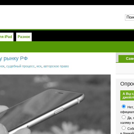
я iPad
Разное
у рынку РФ
Сам
нок
,
судебный процесс
,
иск
,
авторское право
Опро
А Вы 
джейл
Нет,
официаль
Да, 
халяву в
Соби
в ближа