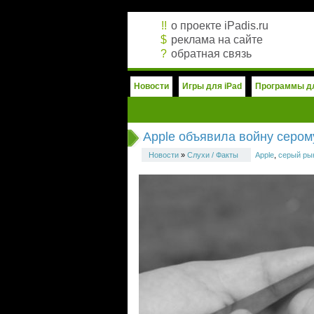
!!
о проекте iPadis.ru
$
реклама на сайте
?
обратная связь
Новости
Игры для iPad
Программы дл
Apple объявила войну сером
Новости
»
Слухи / Факты
Apple
,
серый ры