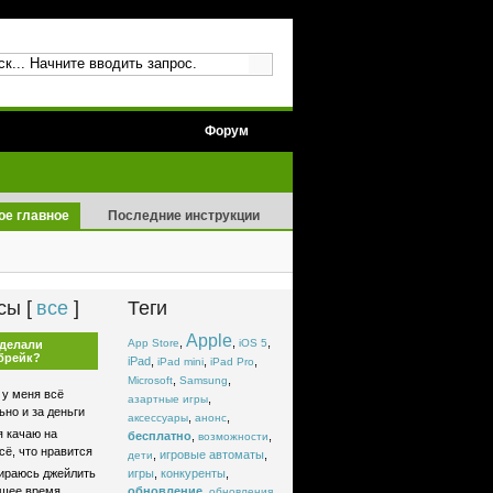
Форум
ое главное
Последние инструкции
сы [
все
]
Теги
Apple
,
,
,
App Store
iOS 5
сделали
брейк?
iPad
,
,
,
iPad mini
iPad Pro
,
,
Microsoft
Samsung
 у меня всё
,
азартные игры
но и за деньги
,
,
аксессуары
анонс
я качаю на
бесплатно
,
,
возможности
сё, что нравится
,
игровые автоматы
,
дети
раюсь джейлить
игры
,
конкуренты
,
йшее время
обновление
,
,
обновления