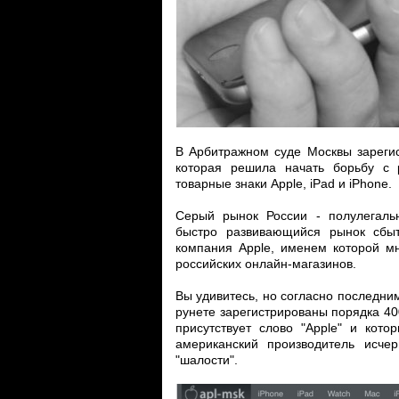
В Арбитражном суде Москвы зарегис
которая решила начать борьбу с 
товарные знаки Apple, iPad и iPhone.
Серый рынок России - полулегаль
быстро развивающийся рынок сбыт
компания Apple, именем которой м
российских онлайн-магазинов.
Вы удивитесь, но согласно последним
рунете зарегистрированы порядка 40
присутствует слово "Apple" и кото
американский производитель исче
"шалости".