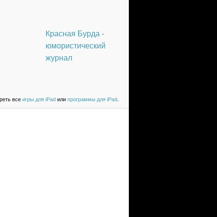
Красная Бурда -
юмористический
журнал
реть все
игры для iPad
или
программы для iPad
.