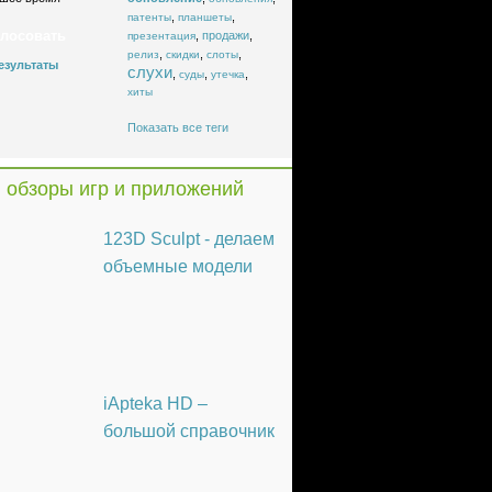
,
,
патенты
планшеты
,
продажи
,
презентация
,
,
,
релиз
скидки
слоты
езультаты
слухи
,
,
,
суды
утечка
хиты
Показать все теги
 обзоры игр и приложений
123D Sculpt - делаем
объемные модели
iApteka HD –
большой справочник