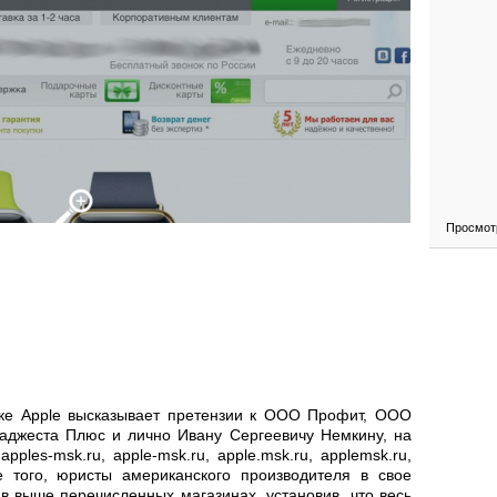
Просмот
ске Apple высказывает претензии к ООО Профит, ООО
джеста Плюс и лично Ивану Сергеевичу Немкину, на
ples-msk.ru, apple-msk.ru, apple.msk.ru, applemsk.ru,
ее того, юристы американского производителя в свое
в выше перечисленных магазинах, установив, что весь