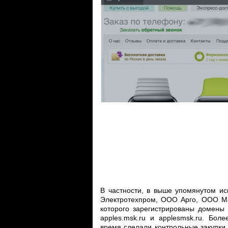
В частности, в выше упомянутом и
Электротехпром, ООО Арго, ООО Ма
которого зарегистрированы домены ap
apples.msk.ru и applesmsk.ru. Бол
время сделали контрольные закупки 