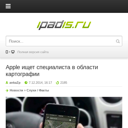
iPadis.ru
Полная версия сайта
Apple ищет специалиста в области
картографии
ankaZp
7.12.2014, 16:17
2185
Новости
»
Слухи / Факты