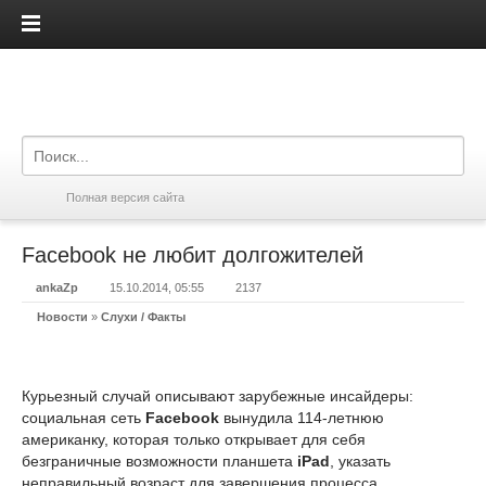
iPadis.ru
Полная версия сайта
Facebook не любит долгожителей
ankaZp
15.10.2014, 05:55
2137
Новости
»
Слухи / Факты
Курьезный случай описывают зарубежные инсайдеры:
социальная сеть
Facebook
вынудила 114-летнюю
американку, которая только открывает для себя
безграничные возможности планшета
iPad
, указать
неправильный возраст для завершения процесса