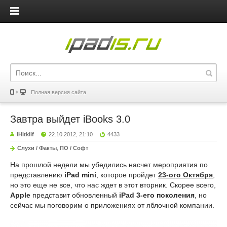
iPadis.ru
Полная версия сайта
Завтра выйдет iBooks 3.0
iHitklif
22.10.2012, 21:10
4433
Слухи / Факты
,
ПО / Софт
На прошлой недели мы убедились насчет мероприятия по
представлению
iPad mini
, которое пройдет
23-ого Октября
,
но это еще не все, что нас ждет в этот вторник. Скорее всего,
Apple
представит обновленный
iPad 3-его поколения
, но
сейчас мы поговорим о приложениях от яблочной компании.