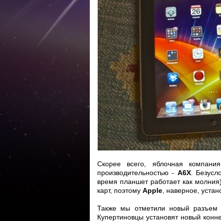
Скорее всего, яблочная компани
производительностью -
A6X
. Безусл
время планшет работает как молния
карт, поэтому
Apple
, наверное, устан
Также мы отметили новый разъем 
Купертиновцы установят новый конн