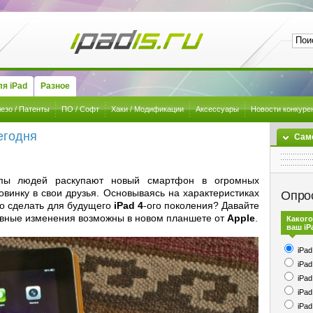
я iPad
Разное
езо / Патенты
ПО / Софт
Хаки / Модификации
Аксессуары
Новости конкуре
егодня
Сам
пы людей раскупают новый смартфон в огромных
овинку в свои друзья. Основываясь на характеристиках
Опро
но сделать для будущего
iPad 4
-ого поколения? Давайте
овные изменения возможны в новом планшете от
Apple
.
Какого
ваш iP
iPad
iPad
iPad
iPad
iPad