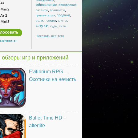
Air
обновление
,
,
обновления
Mini 2
,
,
патенты
планшеты
,
продажи
,
Air 2
презентация
,
,
,
релиз
скидки
слоты
Mini 3
слухи
,
,
суды
хиты
Показать все теги
езультаты
 обзоры игр и приложений
Evilibrium RPG –
Охотники на нечисть
Bullet Time HD –
afterlife