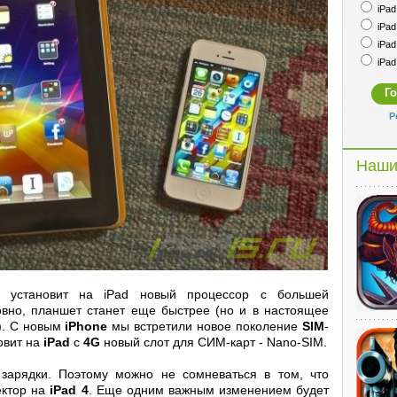
iPad 
iPad 
iPad 
iPad 
Р
Наши
я установит на iPad новый процессор с большей
овно, планшет станет еще быстрее (но и в настоящее
). С новым
iPhone
мы встретили новое поколение
SIM
-
овит на
iPad
с
4G
новый слот для СИМ-карт - Nano-SIM.
зарядки. Поэтому можно не сомневаться в том, что
ектор на
iPad 4
. Еще одним важным изменением будет