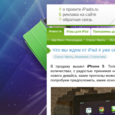
!!
о проекте iPadis.ru
$
реклама на сайте
?
обратная связь
Новости
Игры для iPad
Программы дл
App Store / Распродажи
Слухи / Факты
Жел
Что мы ждем от iPad 4 уже с
Слухи / Факты
,
Аналитика / Статистика
В продажу вышел
iPhone 5
. Тол
количествах, с радостью принимая н
нового девайса, какие прогнозы мож
попробуем предположить, какие осн