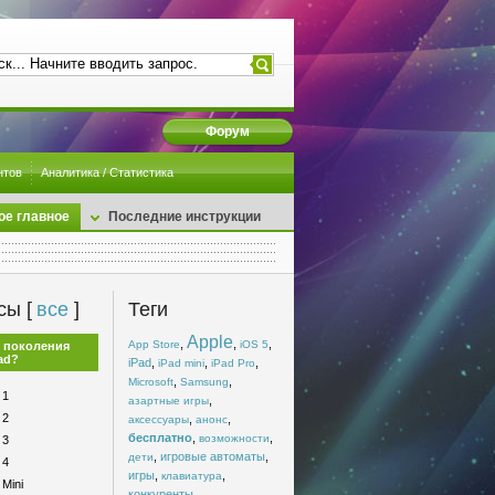
Форум
нтов
Аналитика / Статистика
ое главное
Последние инструкции
сы [
все
]
Теги
Apple
,
,
,
App Store
iOS 5
 поколения
ad?
iPad
,
,
,
iPad mini
iPad Pro
,
,
Microsoft
Samsung
 1
,
азартные игры
 2
,
,
аксессуары
анонс
бесплатно
,
,
возможности
 3
,
игровые автоматы
,
дети
 4
игры
,
,
клавиатура
 Mini
конкуренты
,