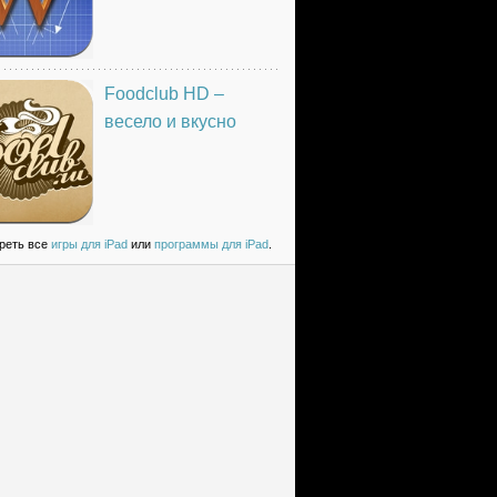
Foodclub HD –
весело и вкусно
реть все
игры для iPad
или
программы для iPad
.