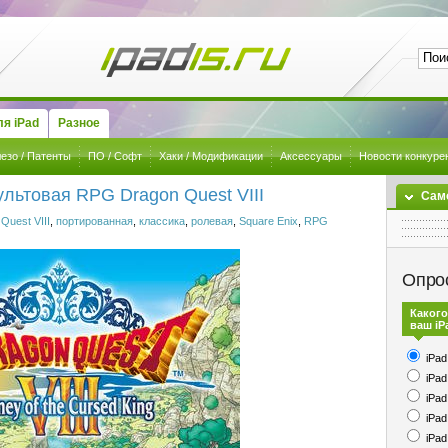
я iPad
Разное
езо / Патенты
ПО / Софт
Хаки / Модификации
Аксессуары
Новости конкуре
ультовая RPG Dragon Quest VIII
Сам
Quest VIII
,
портированная
,
классика
,
ролевая
,
Square Enix
,
RPG
Опро
Какого
ваш iP
iPad
iPad
iPad
iPad
iPad