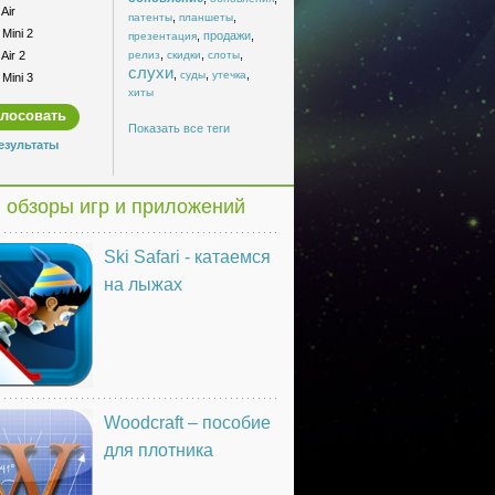
Air
,
,
патенты
планшеты
Mini 2
,
продажи
,
презентация
,
,
,
Air 2
релиз
скидки
слоты
слухи
,
,
,
суды
утечка
Mini 3
хиты
Показать все теги
езультаты
 обзоры игр и приложений
Ski Safari - катаемся
на лыжах
Woodcraft – пособие
для плотника