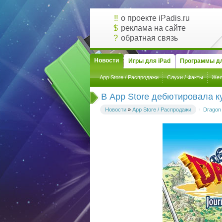
!!
о проекте iPadis.ru
$
реклама на сайте
?
обратная связь
Новости
Игры для iPad
Программы дл
App Store / Распродажи
Слухи / Факты
Жел
В App Store дебютировала к
Новости
»
App Store / Распродажи
Dragon 