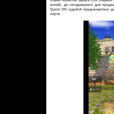
плане проектов Square Enix (первое 
копий), до сегодняшнего дня прода
Quest VIII судьбой предначертано 
порта.