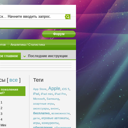
Форум
нтов
Аналитика / Статистика
ое главное
Последние инструкции
сы [
все
]
Теги
Apple
,
,
,
App Store
iOS 5
 поколения
ad?
iPad
,
,
,
iPad mini
iPad Pro
,
,
Microsoft
Samsung
 1
,
азартные игры
 2
,
,
аксессуары
анонс
бесплатно
,
,
возможности
 3
,
игровые автоматы
,
дети
 4
игры
,
конкуренты
,
 Mini
обновление
,
,
обновления