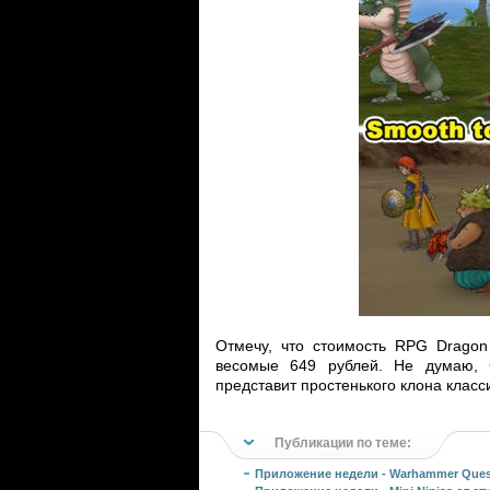
Отмечу, что стоимость RPG Dragon
весомые 649 рублей. Не думаю, ч
представит простенького клона класси
Публикации по теме:
Приложение недели - Warhammer Ques