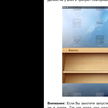
Внимание:
Если Вы захотите запуст
не в папке. Так как когда оно нах