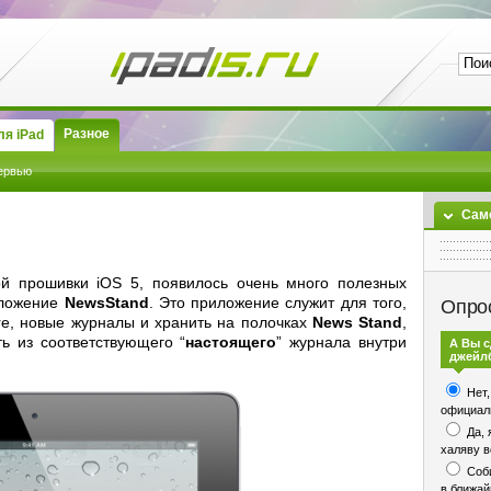
Разное
я iPad
ервью
Сам
ой прошивки iOS 5, появилось очень много полезных
иложение
NewsStand
. Это приложение служит для того,
Опро
re, новые журналы и хранить на полочках
News Stand
,
ь из соответствующего “
настоящего
” журнала внутри
А Вы 
джейл
Нет,
официаль
Да, 
халяву в
Соби
в ближа