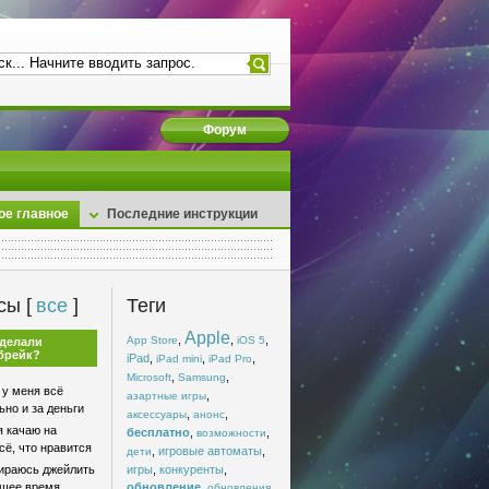
Форум
ое главное
Последние инструкции
сы [
все
]
Теги
Apple
,
,
,
App Store
iOS 5
сделали
брейк?
iPad
,
,
,
iPad mini
iPad Pro
,
,
Microsoft
Samsung
 у меня всё
,
азартные игры
но и за деньги
,
,
аксессуары
анонс
я качаю на
бесплатно
,
,
возможности
сё, что нравится
,
игровые автоматы
,
дети
раюсь джейлить
игры
,
конкуренты
,
йшее время
обновление
,
,
обновления