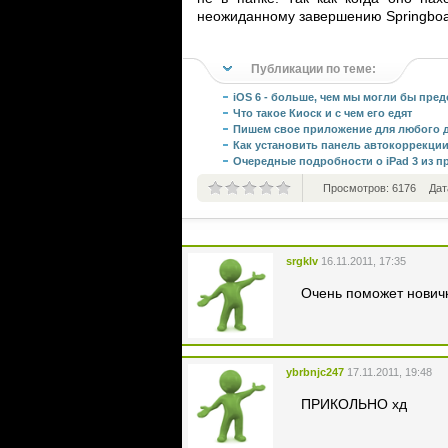
неожиданному завершению Springboar
Публикации по теме:
iOS 6 - больше, чем мы могли бы пред
Что такое Киоск и с чем его едят
Пишем свое приложение для любого 
Как установить панель автокоррекции
Очередные подробности о iPad 3 из п
Просмотров: 6176
Дат
srgklv
16.11.2011, 17:35
Очень поможет нович
ybrbnjc247
17.11.2011, 19:48
ПРИКОЛЬНО хд