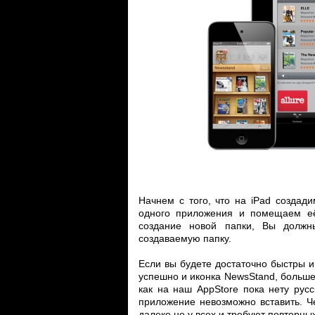
Начнем с того, что на iPad создад
одного приложения и помещаем её 
создание новой папки, Вы должн
создаваемую папку.
Если вы будете достаточно быстры 
успешно и иконка NewsStand, больше
как на наш AppStore пока нету русс
приложение невозможно вставить. Че
далеко не у всех и требуют повторны