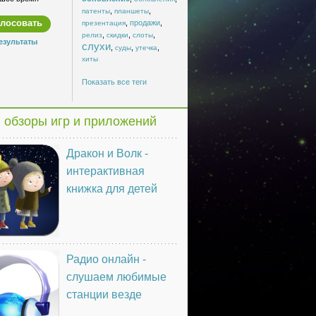
,
,
патенты
планшеты
,
продажи
,
презентация
,
,
,
релиз
скидки
слоты
езультаты
слухи
,
,
,
суды
утечка
хиты
Показать все теги
 обзоры игр и приложений
Дракон и Волк -
интерактивная
книжка для детей
Радио онлайн -
слушаем любимые
станции везде