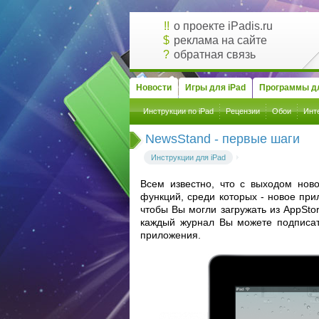
!!
о проекте iPadis.ru
$
реклама на сайте
?
обратная связь
Новости
Игры для iPad
Программы дл
Инструкции по iPad
Рецензии
Обои
Инт
NewsStand - первые шаги
Инструкции для iPad
Всем известно, что с выходом нов
функций, среди которых - новое пр
чтобы Вы могли загружать из AppSto
каждый журнал Вы можете подписат
приложения.