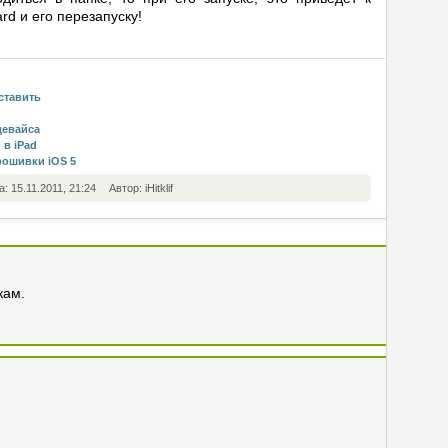
d и его перезапуску!
ставить
девайса
 в iPad
рошивки iOS 5
а: 15.11.2011, 21:24
Автор: iHitklif
кам.