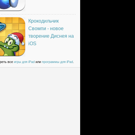
Крокодильчик
Свомпи - новое
творение Диснея на
iOS
реть все
игры для iPad
или
программы для iPad
.