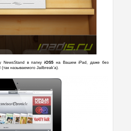
ку NewsStand в папку
iOS5
на Вашем iPad, даже без
так называемого Jailbreak’a).