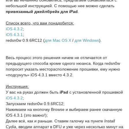
или вы нечаянно обновились, предлагаем ознакомиться с
небольшой инструкцией. С помощью нее можно сделать
привязанный джейлбрейк для iPad
.
Список всего, что вам понадобится:
iOS 4.3.2
;
iOS 4.3.1
;
redsn0w 0.9.6RC12 (
для Mac OS X
/
для Windows
).
Весь процесс этого решения ничем не отличается от
предыдущего способа кроме одного нюанса. Когда redsn0w
попросит указать месторасположение прошивки, ему нужно
«подсунуть» iOS 4.3.1 вместо 4.3.2.
Инструкция:
У вас на руках должен быть
iPad
с установленной прошивкой
iOS 4.3.2
;
Запускаем redsn0w 0.9.6RC12;
Нажимаем на кнопочку Browse и выбираем ранее скачанную
iOS 4.3.1 (это важно!);
Далее всё, как и раньше. Ставим галочку на пункте
Install
Cydia
, вводим аппарат в DFU и уже через несколько минут на