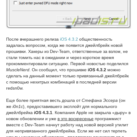
После вчерашнего релиза
iOS 4.3.2
общественность
задалась вопросом, когда же появится джейлбрейк новой
прошивки. Хакеры из Dev-Team, ответственные за взлом, не
стали томить нас в ожидании и через короткое время
прокомментировали ситуацию. Первой новостью поделился
MuscleNerd
. Он сообщил, что прошивке
iOS 4.3.2
можно
сделать на данный момент только привязанный джейлбрейк
с помощью нехитрых комбинаций в последней версии
redsn0w.
Еще более приятная весть дошла от
Стефана Эссера
(он
же
i0n1c
), предоставившего эксплойт для нормального
джейлбрейка
iOS 4.3.1
. Компания Apple не закрыла «дыру» в
новом обновлении и уже
в это воскресенье
программист
вместе с Dev-Team начнут работу над новой версией утилит
для непривязанного джейлбрейка. Если же нет сил терпеть