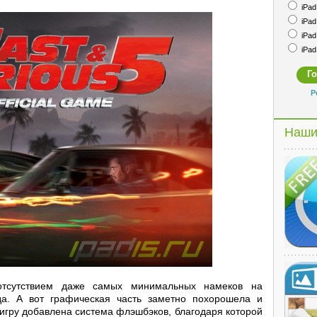
iPad 
iPad 
iPad 
iPad 
Р
Наши
 отсутствием даже самых минимальных намеков на
да. А вот графическая часть заметно похорошела и
в игру добавлена система флэшбэков, благодаря которой