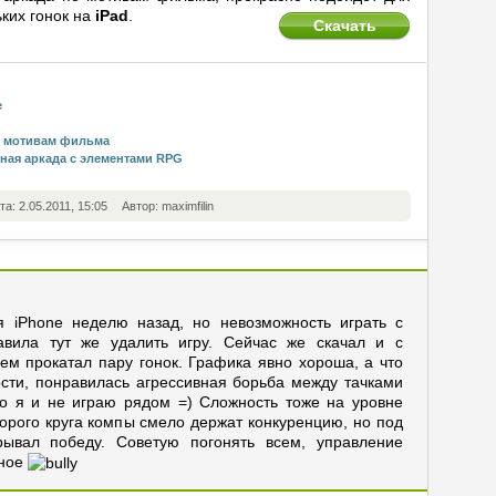
ких гонок на
iPad
.
Скачать
е
по мотивам фильма
ьная аркада с элементами RPG
та: 2.05.2011, 15:05
Автор: maximfilin
я iPhone неделю назад, но невозможность играть с
тавила тут же удалить игру. Сейчас же скачал и с
ем прокатал пару гонок. Графика явно хороша, а что
ости, понравилась агрессивная борьба между тачками
то я и не играю рядом =) Сложность тоже на уровне
торого круга компы смело держат конкуренцию, но под
ывал победу. Советую погонять всем, управление
чное