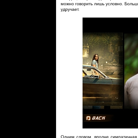
можно говорить лишь условно. Большо
удручает.
Одним словом, вполне симпатичная