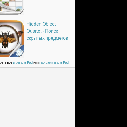
Hidden Object
Quartet - Поиск
скрытых предметов
реть все
игры для iPad
или
программы для iPad
.