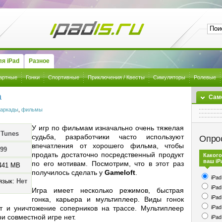
я iPad
Разное
артные
Гонки
Спортивные
Приключения / Квесты
Симуляторы
Ролевые
a
Сам
аркады
,
фильмы
У игр по фильмам изначально очень тяжелая
iTunes
судьба, разработчики часто используют
Опро
впечатления от хорошего фильма, чтобы
.99
продать достаточно посредственный продукт
Какого
ваш iP
по его мотивам. Посмотрим, что в этот раз
441 MB
получилось сделать у
Gameloft
.
iPad
язык:
Нет
iPad
Игра имеет несколько режимов, быстрая
iPad
гонка, карьера и мультиплеер. Виды гонок
iPad
т и уничтожение соперников на трассе. Мультиплеер
и совместной игре нет.
iPad