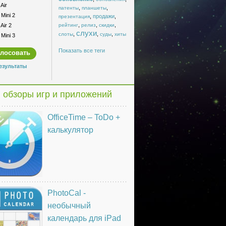
Air
,
,
патенты
планшеты
Mini 2
,
продажи
,
презентация
,
,
,
Air 2
рейтинг
релиз
скидки
слухи
,
,
,
слоты
суды
хиты
Mini 3
Показать все теги
езультаты
 обзоры игр и приложений
OfficeTime – ToDo +
калькулятор
PhotoCal -
необычный
календарь для iPad