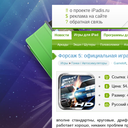
!!
о проекте iPadis.ru
$
реклама на сайте
?
обратная связь
Игры для iPad
Новости
Программы дл
Аркады
Экшн / Шутеры
Головоломки
Аз
Форсаж 5: официальная игр
Игры
»
Гонки / Автосимуляторы
Gameloft
,
Ссылка:
Цена:
$4
Размер: 
Русский 
вполне стандартны, круговые, дриф
работает хорошо, никаких проблем пр