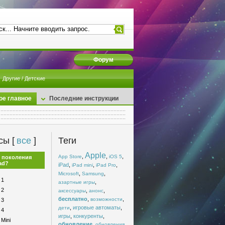
Форум
Другие / Детские
ое главное
Последние инструкции
сы [
все
]
Теги
Apple
,
,
,
App Store
iOS 5
 поколения
ad?
iPad
,
,
,
iPad mini
iPad Pro
,
,
Microsoft
Samsung
 1
,
азартные игры
 2
,
,
аксессуары
анонс
бесплатно
,
,
возможности
 3
,
игровые автоматы
,
дети
 4
игры
,
конкуренты
,
 Mini
обновление
,
,
обновления