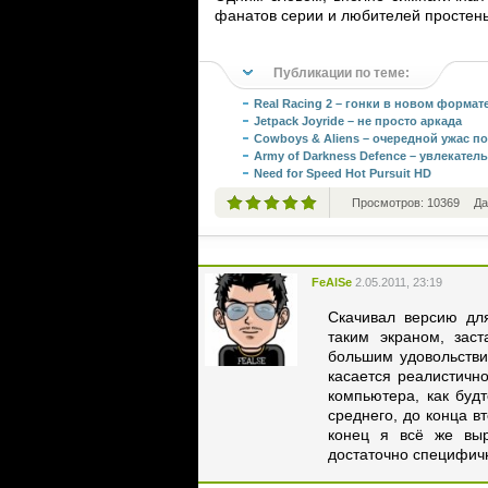
фанатов серии и любителей простень
Публикации по теме:
Real Racing 2 – гонки в новом формат
Jetpack Joyride – не просто аркада
Cowboys & Aliens – очередной ужас 
Army of Darkness Defence – увлекател
Need for Speed Hot Pursuit HD
Просмотров: 10369
Да
FeAlSe
2.05.2011, 23:19
Скачивал версию дл
таким экраном, зас
большим удовольстви
касается реалистичн
компьютера, как буд
среднего, до конца в
конец я всё же выр
достаточно специфи