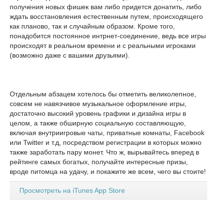
получения новых фишек вам либо придется донатить, либо
ждать восстановления естественным путем, происходящего
как планово, так и случайным образом. Кроме того,
понадобится постоянное интрнет-соединение, ведь все игры
происходят в реальном времени и с реальными игроками
(возможно даже с вашими друзьями).
Отдельным абзацем хотелось бы отметить великолепное,
совсем не навязчивое музыкальное оформление игры,
достаточно высокий уровень графики и дизайна игры в
целом, а также обширную социальную составляющую,
включая внутриигровые чаты, приватные комнаты, Facebook
или Twitter и т.д, посредством регистрации в которых можно
также заработать пару монет. Что ж, вырывайтесь вперед в
рейтинге самых богатых, получайте интересные призы,
вроде питомца на удачу, и покажите же всем, чего вы стоите!
Просмотреть на iTunes App Store