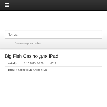
iPadis.ru
Полная версия сайта
Big Fish Casino для iPad
ankaZp
2.10.2013, 00:59
6319
Игры
»
Карточные / Азартные